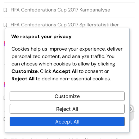
FIFA Confederations Cup 2017 Kampanalyse
FIFA Confederations Cup 2017 Spillerstatistikker
We respect your privacy
Søg
Cookies help us improve your experience, deliver
personalized content, and analyze traffic. You
Search
can choose which cookies to allow by clicking
for:
Customize
. Click
Accept All
to consent or
Reject All
to decline non-essential cookies.
Seneste Indlæg
Customize
FIFA Confederations Cup 2017: Angrebformationer,
Kontraangrebstaktikker, Spillernes bevægelser
Reject All
FIFA Confederations Cup 2017: Formation ændringer,
Accept All
Tilpasningsevne, Justeringer i spillet