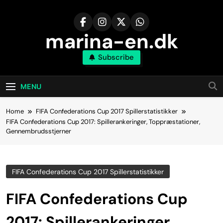
Skip
to
content
marina-en.dk
Subscribe
MENU
Home
FIFA Confederations Cup 2017 Spillerstatistikker
FIFA Confederations Cup 2017: Spillerankeringer, Toppræstationer,
Gennembrudsstjerner
FIFA Confederations Cup 2017 Spillerstatistikker
FIFA Confederations Cup
2017: Spillerankeringer,