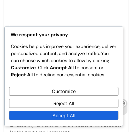
We respect your privacy
Cookies help us improve your experience, deliver
Name
*
personalized content, and analyze traffic. You
can choose which cookies to allow by clicking
Customize
. Click
Accept All
to consent or
Reject All
to decline non-essential cookies.
Email
*
Customize
Website
Reject All
Accept All
Save my name, email, and website in this browser