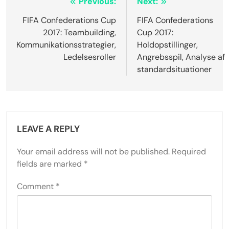
Post
Previous:
Next:
navigation
FIFA Confederations Cup
FIFA Confederations
2017: Teambuilding,
Cup 2017:
Kommunikationsstrategier,
Holdopstillinger,
Ledelsesroller
Angrebsspil, Analyse af
standardsituationer
LEAVE A REPLY
Your email address will not be published.
Required
fields are marked
*
Comment
*