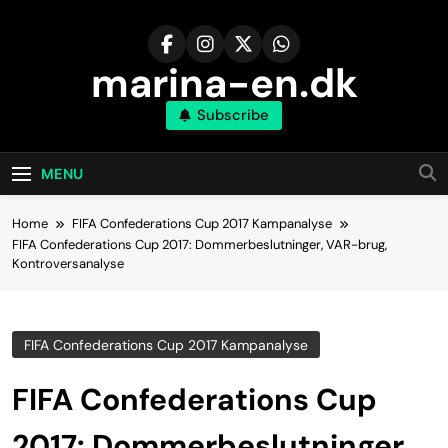
Skip
to
content
marina-en.dk
Subscribe
MENU
Home
FIFA Confederations Cup 2017 Kampanalyse
FIFA Confederations Cup 2017: Dommerbeslutninger, VAR-brug,
Kontroversanalyse
FIFA Confederations Cup 2017 Kampanalyse
FIFA Confederations Cup
2017: Dommerbeslutninger,